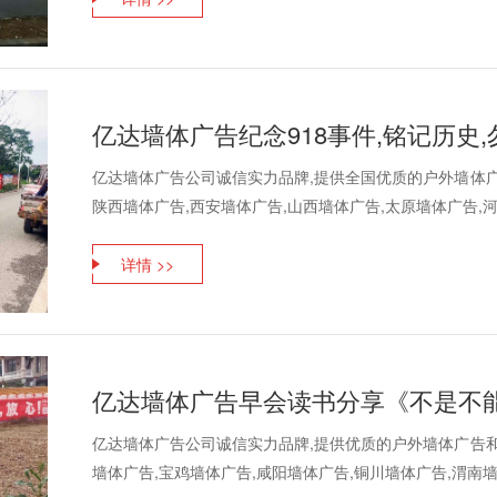
亿达墙体广告纪念918事件,铭记历史
亿达墙体广告公司诚信实力品牌,提供全国优质的户外墙体广
陕西墙体广告,西安墙体广告,山西墙体广告,太原墙体广告,河南
详情 >>
亿达墙体广告早会读书分享《不是不能，
亿达墙体广告公司诚信实力品牌,提供优质的户外墙体广告和
墙体广告,宝鸡墙体广告,咸阳墙体广告,铜川墙体广告,渭南墙体