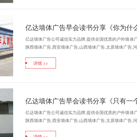
亿达墙体广告早会读书分享《你为什
亿达墙体广告公司诚信实力品牌,提供全国优质的户外墙体广
陕西墙体广告,西安墙体广告,山西墙体广告,太原墙体广告,河南
详情 >>
亿达墙体广告早会读书分享《只有一
亿达墙体广告公司诚信实力品牌,提供全国优质的户外墙体广
陕西墙体广告,西安墙体广告,山西墙体广告,太原墙体广告,河南
详情 >>