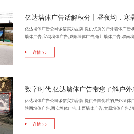
亿达墙体广告话解秋分丨昼夜均，寒
亿达墙体广告公司诚信实力品牌,提供优质的户外墙体广告和
墙体广告,宝鸡墙体广告,咸阳墙体广告,铜川墙体广告,渭南墙体
详情 >>
数字时代,亿达墙体广告带您了解户外
亿达墙体广告公司诚信实力品牌,提供全国优质的户外墙体广
陕西墙体广告,西安墙体广告,山西墙体广告,太原墙体广告,河南
详情 >>