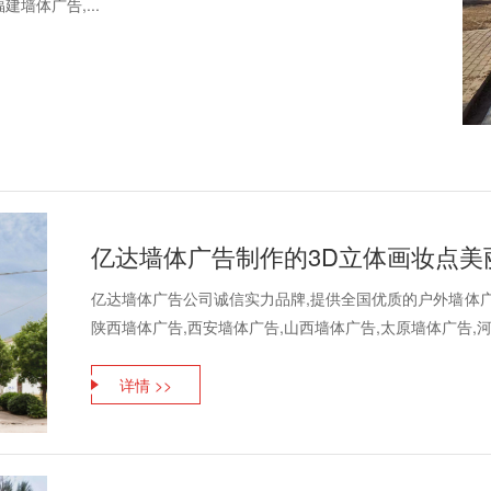
墙体广告,...
亿达墙体广告制作的3D立体画妆点美
亿达墙体广告公司诚信实力品牌,提供全国优质的户外墙体广
陕西墙体广告,西安墙体广告,山西墙体广告,太原墙体广告,河南
详情 >>