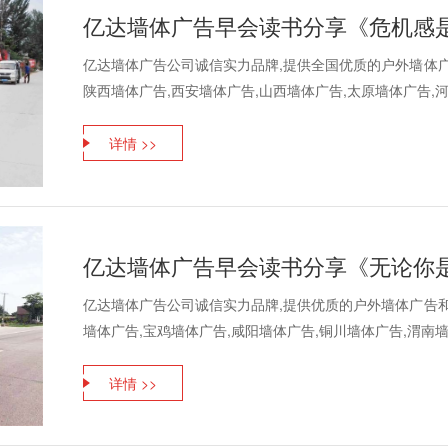
亿达墙体广告早会读书分享《危机感
亿达墙体广告公司诚信实力品牌,提供全国优质的户外墙体广
陕西墙体广告,西安墙体广告,山西墙体广告,太原墙体广告,河南
详情 >>
亿达墙体广告早会读书分享《无论你
亿达墙体广告公司诚信实力品牌,提供优质的户外墙体广告和
墙体广告,宝鸡墙体广告,咸阳墙体广告,铜川墙体广告,渭南墙体
详情 >>