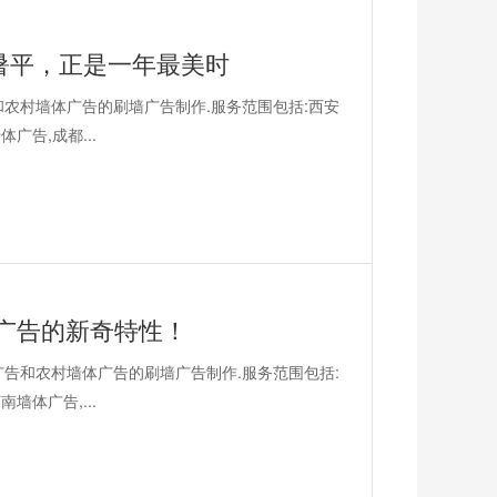
暑平，正是一年最美时
农村墙体广告的刷墙广告制作.服务范围包括:西安
广告,成都...
广告的新奇特性！
告和农村墙体广告的刷墙广告制作.服务范围包括:
墙体广告,...