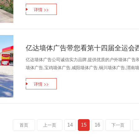
详情 >>
亿达墙体广告带您看第十四届全运会
亿达墙体广告公司诚信实力品牌,提供优质的户外墙体广告和
墙体广告,宝鸡墙体广告,咸阳墙体广告,铜川墙体广告,渭南墙体
详情 >>
14
15
16
首页
上一页
下一页