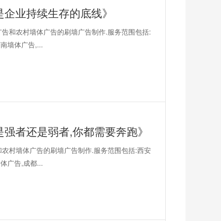
是企业持续生存的底线》
告和农村墙体广告的刷墙广告制作.服务范围包括:
墙体广告,...
是强者还是弱者,你都需要奔跑》
农村墙体广告的刷墙广告制作.服务范围包括:西安
广告,成都...